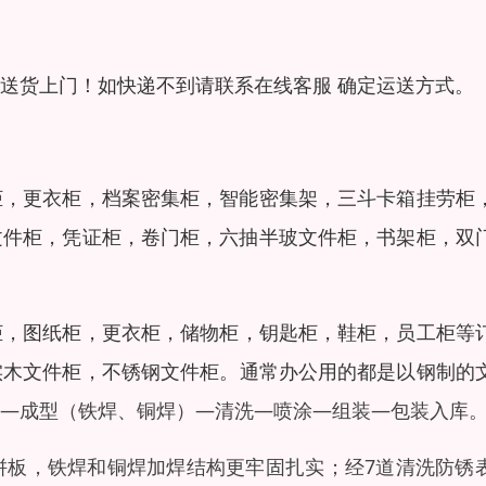
送货上门！如快递不到请联系在线客服 确定运送方式。
柜，更衣柜，档案密集柜，智能密集架，三斗卡箱挂劳柜
文件柜，凭证柜，卷门柜，六抽半玻文件柜，书架柜，双
柜，图纸柜，更衣柜，储物柜，钥匙柜，鞋柜，员工柜等
实木文件柜，不锈钢文件柜。通常办公用的都是以钢制的
—成型（铁焊、铜焊）—清洗—喷涂—组装—包装入库
拼板，铁焊和铜焊加焊结构更牢固扎实；经7道清洗防锈