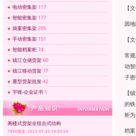
电动密集架
117
【文
智能密集架
177
因地
病案密集架
205
手动密集架
151
【文
智能档案柜
74
常规
镇江仓储货架
60
动智
镇江移动货架
77
子密
重型货架批发
42
宇锋-企业证书
1
【镇
的铁
柜为
阁楼式货架全组合式结构
档案
7450阅读 2023-07-20 19:00:59