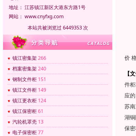
地址：
江苏镇江新区大港东方路1号
网站：
www.cnyfxg.com
本站共被浏览过 6449353 次
价 
镇江密集架
266
档案密集架
240
【文
钢制文件柜
151
件柜
镇江文件柜
149
应的
镇江更衣柜
124
苏南
镇江保密柜
61
湖铜
汽轮机罩壳
13
保密
电子保密柜
77