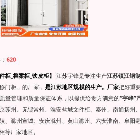
格：
620
件柜_档案柜_铁皮柜】
江苏宇锋是专注生产
江苏镇江钢
移门柜、
的厂家，
是江苏地区规模的生产。厂家
把好重要
质量管理和质量保证体系，以提供给贵方满意的
“宇峰”
京苏州、无锡常州、淮安盐城文件柜、泰州、南通扬州
陵、滁州宣城、安庆滁州、黄山滁州、六安淮南、阜阳
柜等厂家地区。