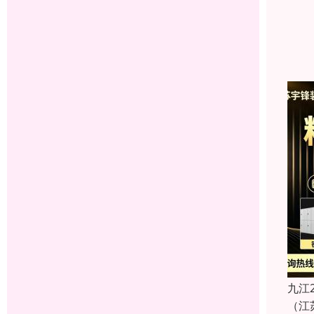
九江
（江