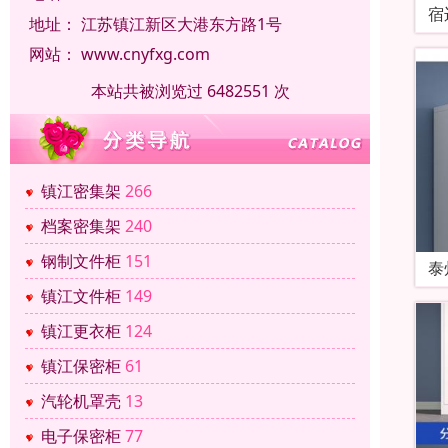
宿
地址：
江苏镇江新区大港东方路1号
网站：
www.cnyfxg.com
本站共被浏览过 6482551 次
镇江密集架
266
档案密集架
240
钢制文件柜
151
泰
镇江文件柜
149
镇江更衣柜
124
镇江保密柜
61
汽轮机罩壳
13
电子保密柜
77