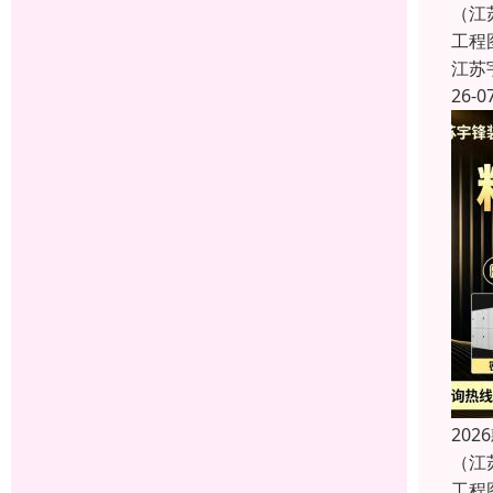
（江
工程
江苏
26-0
20
（江
工程