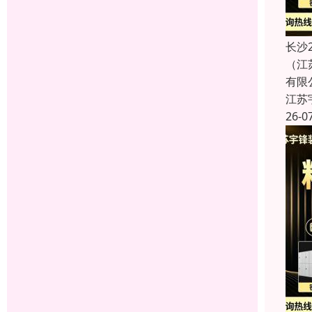
长沙
（江
有限
江苏
26-0