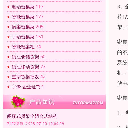
3、
电动密集架
117
荷1
智能密集架
177
架、
病案密集架
205
手动密集架
151
密集
智能档案柜
74
的不
镇江仓储货架
60
系统
镇江移动货架
77
机，
重型货架批发
42
便由
宇锋-企业证书
1
密集
1、
阁楼式货架全组合式结构
7452阅读 2023-07-20 19:00:59
2、