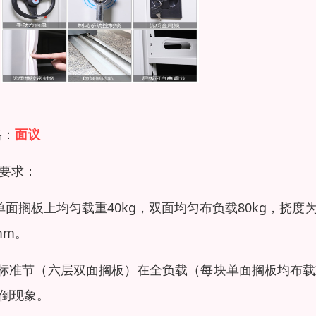
格：
面议
要求：
单面搁板上均匀载重40kg，双面均匀布负载80kg，挠
3mm。
 标准节（六层双面搁板）在全负载（每块单面搁板均布载
倒现象。