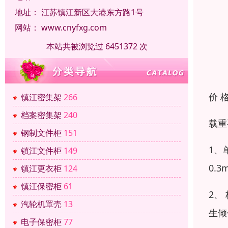
地址：
江苏镇江新区大港东方路1号
网站：
www.cnyfxg.com
本站共被浏览过 6451372 次
价 
镇江密集架
266
档案密集架
240
载重
钢制文件柜
151
1、
镇江文件柜
149
0.
镇江更衣柜
124
镇江保密柜
61
2、
汽轮机罩壳
13
生倾
电子保密柜
77