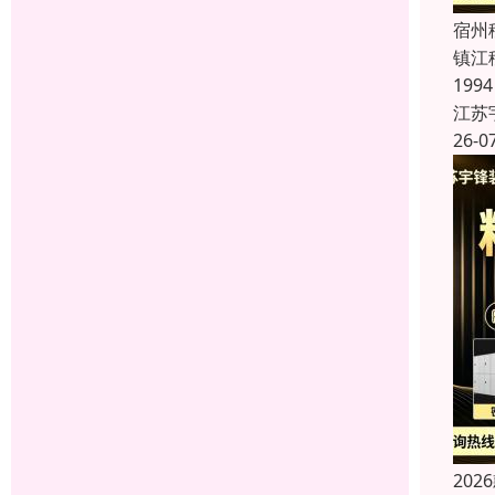
宿州
镇江
19
江苏
26-0
20