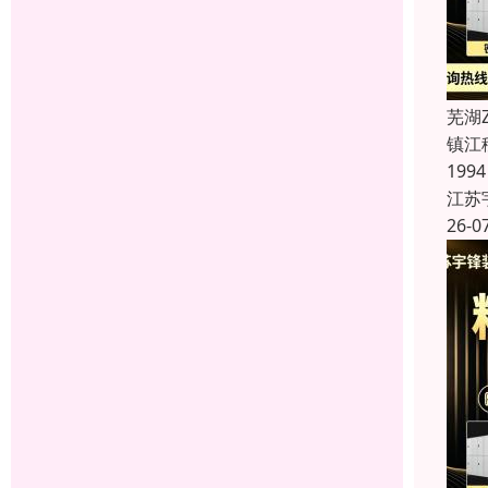
芜湖
镇江
19
江苏
26-0