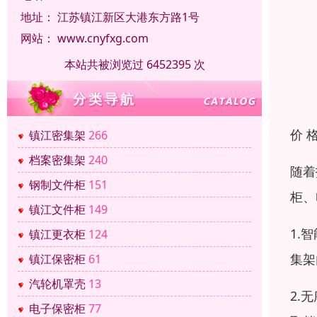
地址：
江苏镇江新区大港东方路1号
网站：
www.cnyfxg.com
本站共被浏览过 6452395 次
价 
镇江密集架
266
档案密集架
240
随着
钢制文件柜
151
柜、
镇江文件柜
149
1.
镇江更衣柜
124
集架
镇江保密柜
61
汽轮机罩壳
13
2.
电子保密柜
77