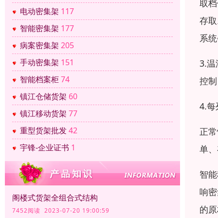
取档
电动密集架
117
存取
智能密集架
177
系统
病案密集架
205
手动密集架
151
3.
智能档案柜
74
控制
镇江仓储货架
60
4.
镇江移动货架
77
重型货架批发
42
正常
宇锋-企业证书
1
单、
智能
响密
阁楼式货架全组合式结构
的原
7452阅读 2023-07-20 19:00:59