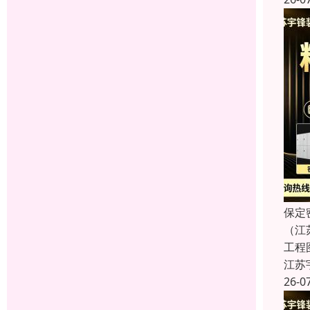
保定
（江
工程
江苏
26-0