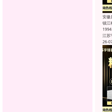
安徽
镇江
19
江苏
26-0