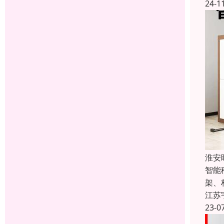
24-1
淮安
智能
架、
江苏
23-0