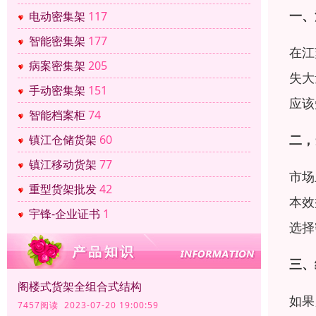
一、
电动密集架
117
智能密集架
177
在江
病案密集架
205
失大
手动密集架
151
应该
智能档案柜
74
二，
镇江仓储货架
60
镇江移动货架
77
市场
重型货架批发
42
本效
宇锋-企业证书
1
选择
三、
阁楼式货架全组合式结构
如果
7457阅读 2023-07-20 19:00:59