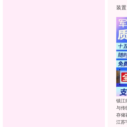
装置
镇江
与传
存储
江苏