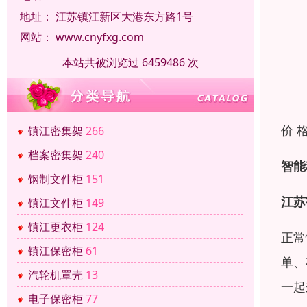
地址：
江苏镇江新区大港东方路1号
网站：
www.cnyfxg.com
本站共被浏览过 6459486 次
价 
镇江密集架
266
档案密集架
240
智能
钢制文件柜
151
江苏
镇江文件柜
149
镇江更衣柜
124
正常
镇江保密柜
61
单、
汽轮机罩壳
13
一起
电子保密柜
77