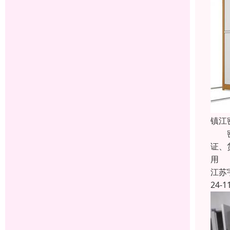
镇江
密集
证、
用
江苏
24-1