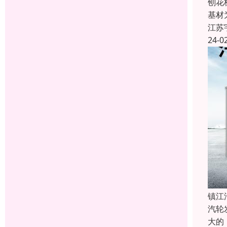
刨花
基材
江苏
24-0
镇江
汽轮
大的