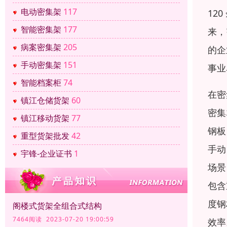
电动密集架
117
12
智能密集架
177
来，
病案密集架
205
的企
手动密集架
151
事业
智能档案柜
74
在密
镇江仓储货架
60
密集
镇江移动货架
77
钢板
重型货架批发
42
手动
宇锋-企业证书
1
场景
包含
度钢
阁楼式货架全组合式结构
7464阅读 2023-07-20 19:00:59
效率