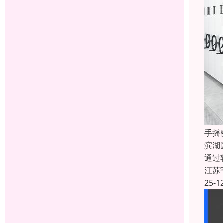
手摇
滨湖
通过
江苏
25-1