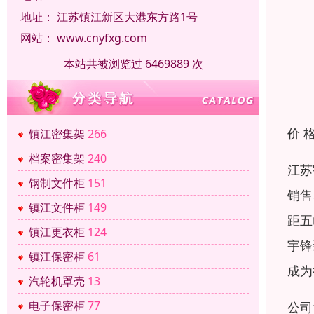
地址：
江苏镇江新区大港东方路1号
网站：
www.cnyfxg.com
本站共被浏览过 6469889 次
价 
镇江密集架
266
档案密集架
240
江苏
钢制文件柜
151
销售
镇江文件柜
149
距五
镇江更衣柜
124
宇锋
镇江保密柜
61
成为
汽轮机罩壳
13
电子保密柜
77
公司