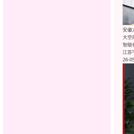
安徽
大空
智能
江苏
26-0