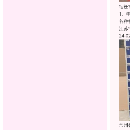
宿迁
1、
各种
江苏
24-0
常州