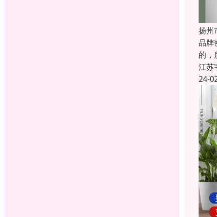
扬州
品牌
的，
江苏
24-0