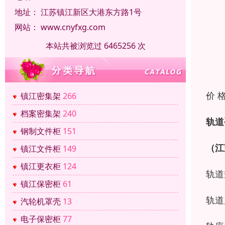
地址：
江苏镇江新区大港东方路1号
网站：
www.cnyfxg.com
本站共被浏览过 6465256 次
价 
镇江密集架
266
档案密集架
240
轨道
钢制文件柜
151
（江
镇江文件柜
149
镇江更衣柜
124
轨道
镇江保密柜
61
轨道
汽轮机罩壳
13
电子保密柜
77