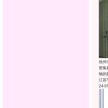
徐州
密集
物的
江苏
24-0