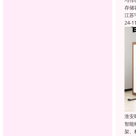
与传
存储
江苏
24-1
淮安
智能
架、