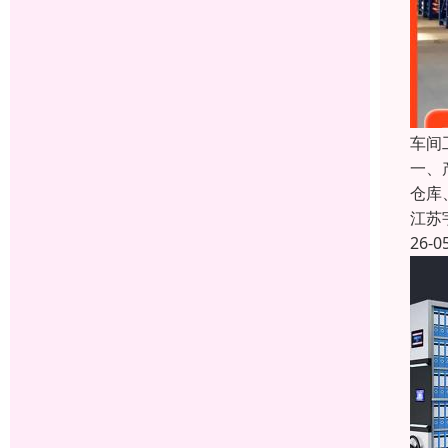
车间
一、
仓库
江苏
26-0