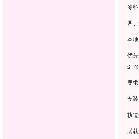
涂料
四、
本地
优先
≤1
要求
安装
轨道
满载