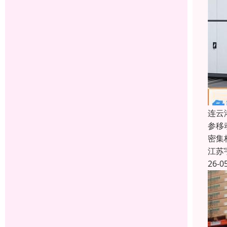
连云
参移
密集
江苏
26-0