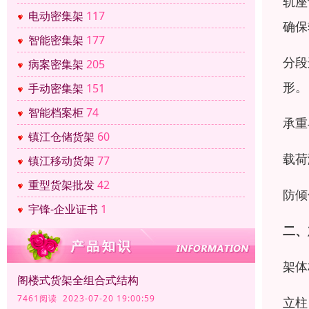
轨座
电动密集架
117
确保
智能密集架
177
分段
病案密集架
205
形。
手动密集架
151
智能档案柜
74
承重
镇江仓储货架
60
载荷
镇江移动货架
77
重型货架批发
42
防倾
宇锋-企业证书
1
二、
架体
阁楼式货架全组合式结构
7461阅读 2023-07-20 19:00:59
立柱