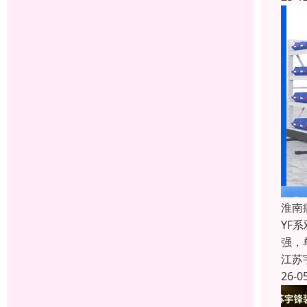
淮南
YF
强，
江苏
26-0