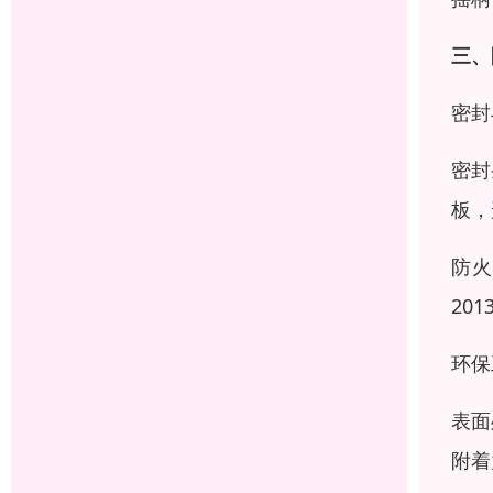
三、
密封
密封
板，
防火
20
环保
表面
附着