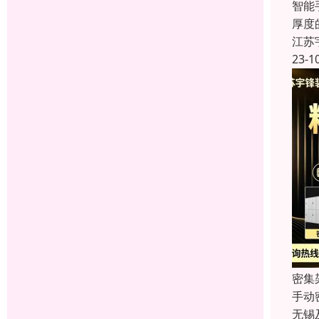
智能
厚度
江苏
23-1
密集
手动
无锡