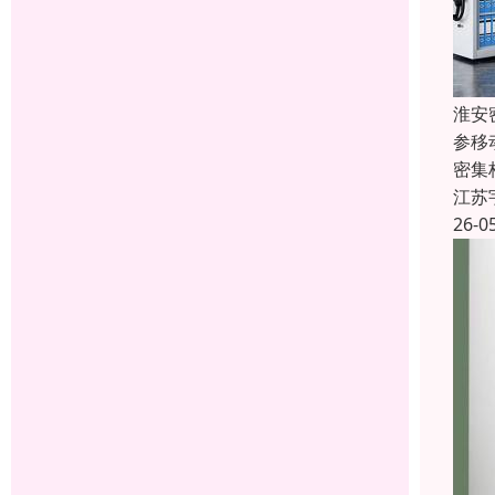
淮安
参移
密集
江苏
26-0