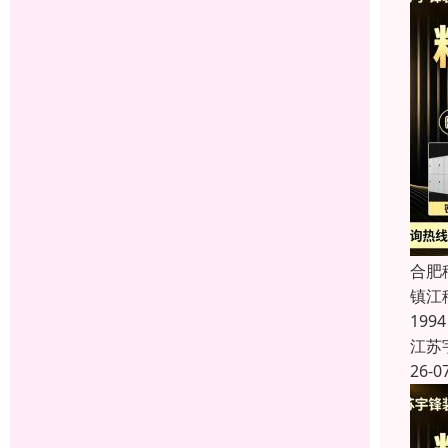
合肥
镇江
19
江苏
26-0