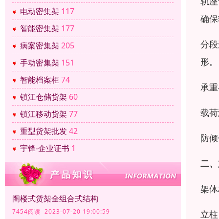
轨座
电动密集架
117
确保
智能密集架
177
分段
病案密集架
205
形。
手动密集架
151
智能档案柜
74
承重
镇江仓储货架
60
载荷
镇江移动货架
77
重型货架批发
42
防倾
宇锋-企业证书
1
二、
架体
阁楼式货架全组合式结构
7454阅读 2023-07-20 19:00:59
立柱