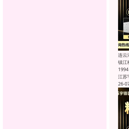
连云
镇江
19
江苏
26-0