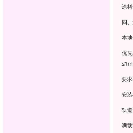
涂料
四、
本地
优先
≤1
要求
安装
轨道
满载