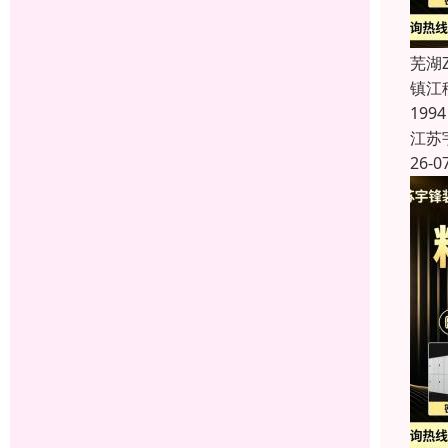
芜湖
镇江
19
江苏
26-0