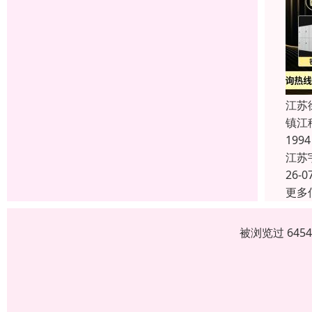
江苏
镇江
19
江苏
26-0
更多
被浏览过 645