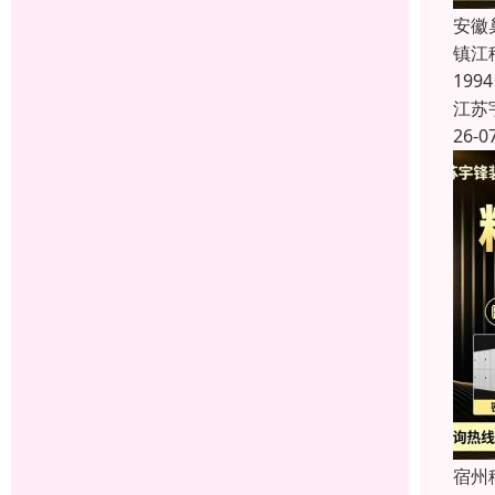
安徽
镇江
19
江苏
26-0
宿州