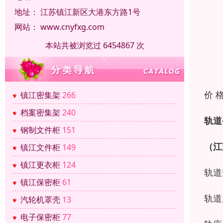
地址：
江苏镇江新区大港东方路1号
网站：
www.cnyfxg.com
本站共被浏览过 6454867 次
价 
镇江密集架
266
档案密集架
240
轨道
钢制文件柜
151
（江
镇江文件柜
149
镇江更衣柜
124
轨道
镇江保密柜
61
轨道
汽轮机罩壳
13
电子保密柜
77