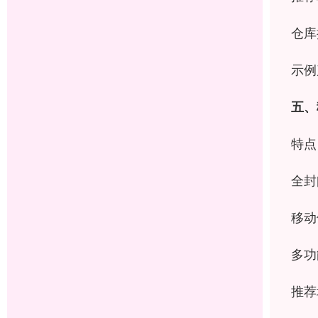
仓库
示例
五、
特点
全封
移动
多功
推荐