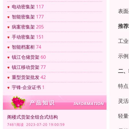
电动密集架
117
表面
智能密集架
177
推荐
病案密集架
205
手动密集架
151
工业
智能档案柜
74
示例
镇江仓储货架
60
镇江移动货架
77
二、
重型货架批发
42
特点
宇锋-企业证书
1
灵活
轻量
阁楼式货架全组合式结构
7461阅读 2023-07-20 19:00:59