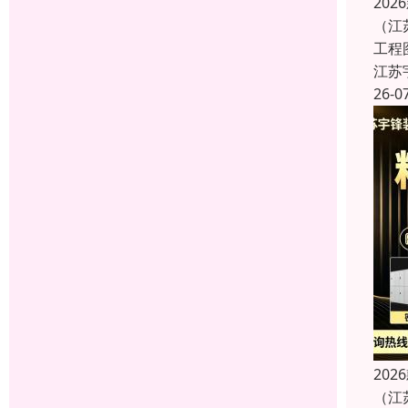
20
（江
工程
江苏
26-0
20
（江