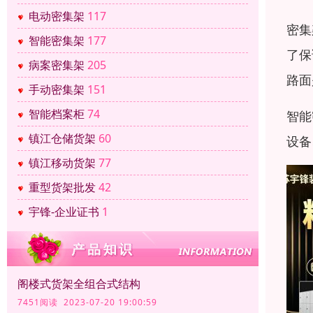
电动密集架
117
密集
智能密集架
177
了保
病案密集架
205
路面
手动密集架
151
智能档案柜
74
智能
镇江仓储货架
60
设备
镇江移动货架
77
重型货架批发
42
宇锋-企业证书
1
阁楼式货架全组合式结构
7451阅读 2023-07-20 19:00:59