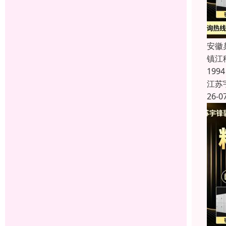
安徽
镇江
19
江苏
26-0