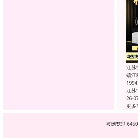
江苏
镇江
19
江苏
26-0
更多
被浏览过 645