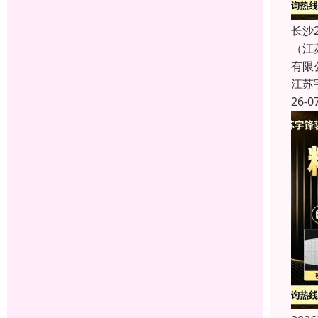
长沙
（江
有限
江苏
26-0