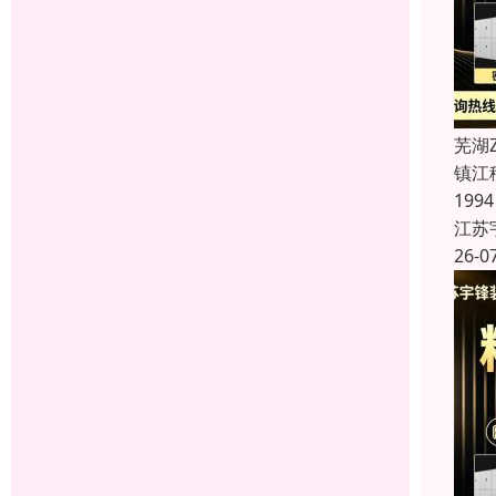
芜湖
镇江
19
江苏
26-0