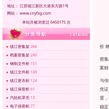
地址：
江苏镇江新区大港东方路1号
网站：
www.cnyfxg.com
本站共被浏览过 6450175 次
价 
镇江密集架
266
档案密集架
240
密集
钢制文件柜
151
案财
镇江文件柜
149
与传
镇江更衣柜
124
凭证
镇江保密柜
61
置，
汽轮机罩壳
13
电子保密柜
77
稳定