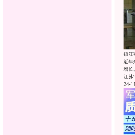
镇江
近年
增长
江苏
24-1