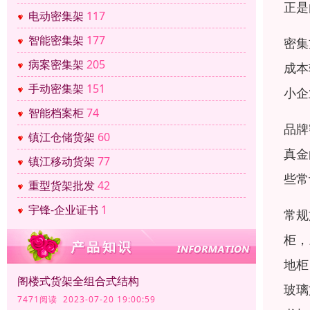
正是
电动密集架
117
智能密集架
177
密集
病案密集架
205
成本
手动密集架
151
小企
智能档案柜
74
品牌
镇江仓储货架
60
真金
镇江移动货架
77
些常
重型货架批发
42
宇锋-企业证书
1
常规
柜，
地柜
阁楼式货架全组合式结构
玻璃
7471阅读 2023-07-20 19:00:59