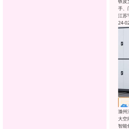
铁皮
手、
江苏
24-0
滁州
大空
智能