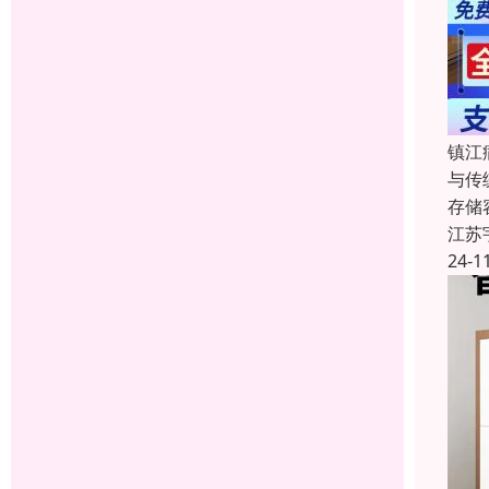
镇江
与传
存储
江苏
24-1