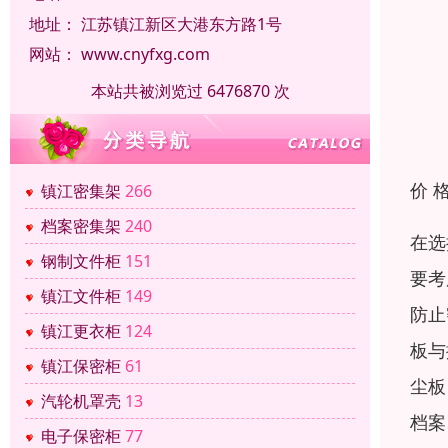
地址：
江苏镇江新区大港东方路1号
网站：
www.cnyfxg.com
本站共被浏览过 6476870 次
价 
镇江密集架
266
档案密集架
240
在选
钢制文件柜
151
要考
镇江文件柜
149
防止
镇江更衣柜
124
板与
镇江保密柜
61
尘板
汽轮机罩壳
13
档案
电子保密柜
77