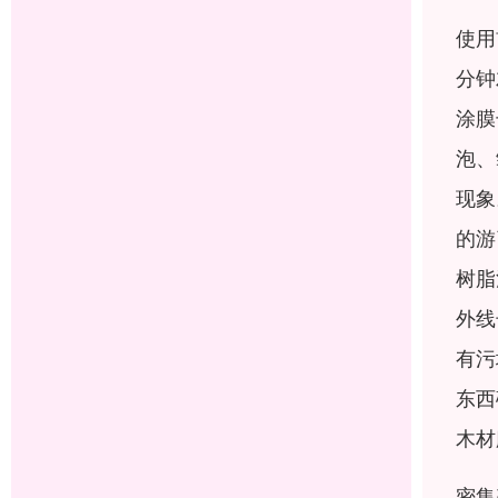
使用
分钟
涂膜
泡、
现象
的游
树脂
外线
有污
东西
木材
密集