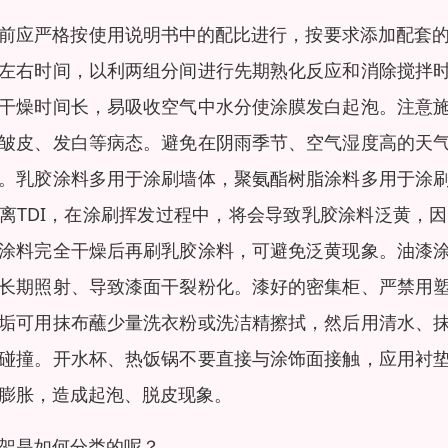
前应严格按使用说明书中的配比进行，按要求添加配套的
左右时间，以利两组分间进行先期熟化反应和消除搅拌
干燥时间长，易吸收空气中水分使涂膜发白起泡。注意
皱皮、发白等病态。避免在阴雨季节、空气湿度高的天
。乳胶涂料多用于涂刷墙体，聚氨酯树脂涂料多用于涂
离TDI，在涂刷挥发过程中，将会导致乳胶涂料泛黄，
涂料完全干燥后再刷乳胶涂料，可避免泛黄现象。油漆
长期照射、导致漆面干裂粉化。漆好的密集柜、严禁用
垢可用抹布蘸少量洗衣粉或洗洁精擦拭，然后用清水、
碰撞。开水杯、热饭锅不要直接与涂饰面接触，应用衬
膨胀，造成起泡、脱皮现象。
架是如何分类的呢？