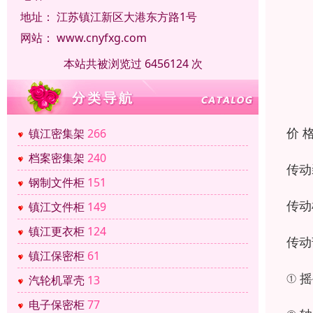
地址：
江苏镇江新区大港东方路1号
网站：
www.cnyfxg.com
本站共被浏览过 6456124 次
价 
镇江密集架
266
档案密集架
240
传动
钢制文件柜
151
传动
镇江文件柜
149
镇江更衣柜
124
传动
镇江保密柜
61
① 
汽轮机罩壳
13
电子保密柜
77