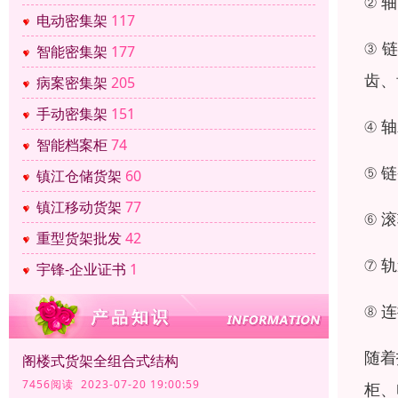
② 
电动密集架
117
③ 
智能密集架
177
齿、
病案密集架
205
手动密集架
151
④ 
智能档案柜
74
⑤ 
镇江仓储货架
60
镇江移动货架
77
⑥ 
重型货架批发
42
⑦ 
宇锋-企业证书
1
⑧ 
随着
阁楼式货架全组合式结构
7456阅读 2023-07-20 19:00:59
柜、