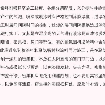
稀释剂稀释至施工粘度。各组分调配后，充分搅匀并静置
时产生的气泡。喷涂或刷涂时应严格控制涂膜厚度，过厚
施工时层间间隔时间的控制，过短的层间间隔极易造成涂
气进行施工。尤其是在湿度高的天气进行喷涂易造成涂膜
刷墙裙、密集柜、房门等部位。有的聚氨酯树脂涂料中含
因此应避免乳胶涂料和聚氨酯树脂涂料同时施工，是在聚
涂刷干燥后的密集柜，不放在太阳直射的窗口或门边，以
塑料布或报纸长期覆盖，以免漆膜发粘、失去光泽。密集
抹布擦干净。密集柜应避免用利器刻划，也不要用其它坚
垫，以免烫坏漆膜。密集柜的漆膜损坏处、应及时补漆，