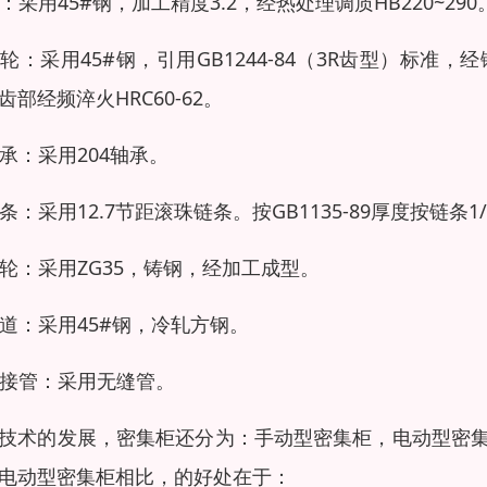
轴：采用45#钢，加工精度3.2，经热处理调质HB220~290
链轮：采用45#钢，引用GB1244-84（3R齿型）
齿部经频淬火HRC60-62。
轴承：采用204轴承。
链条：采用12.7节距滚珠链条。按GB1135-89厚度按链条1
滚轮：采用ZG35，铸钢，经加工成型。
轨道：采用45#钢，冷轧方钢。
连接管：采用无缝管。
技术的发展，密集柜还分为：手动型密集柜，电动型密
电动型密集柜相比，的好处在于：