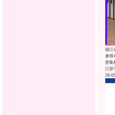
镇江
参移
密集
江苏
26-0