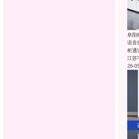
阜阳
语音
柜通
江苏
26-0