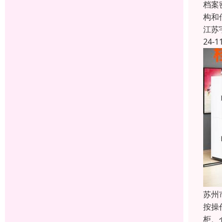
档案
构和
江苏
24-1
苏州
按操
柜、