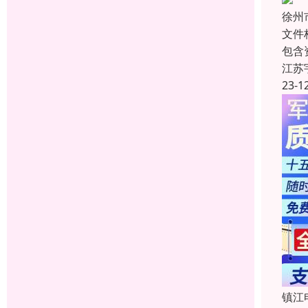
徐州
文件
包含
江苏
23-1
镇江