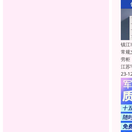
镇江
常规
劳柜
江苏
23-1