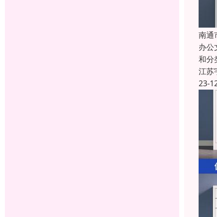
南通
办公
和分
江苏
23-1