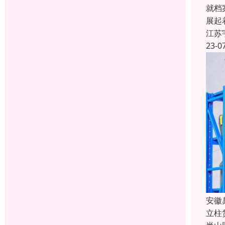
就档
展起
江苏
23-0
安徽
立柱