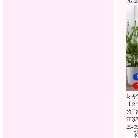
26-0
财务
【文
的厂
江苏
25-0