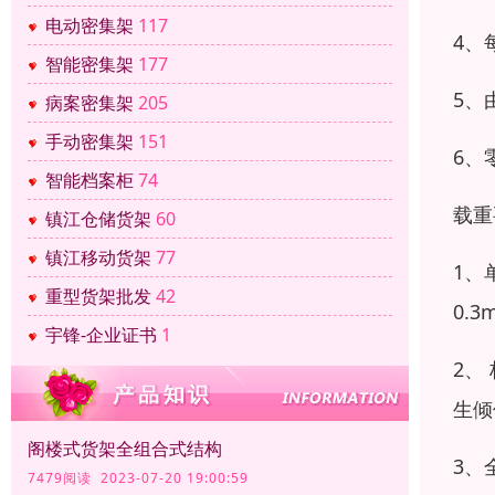
电动密集架
117
4、
智能密集架
177
5、
病案密集架
205
手动密集架
151
6、
智能档案柜
74
载重
镇江仓储货架
60
镇江移动货架
77
1、
重型货架批发
42
0.
宇锋-企业证书
1
2、
生倾
阁楼式货架全组合式结构
3、
7479阅读 2023-07-20 19:00:59