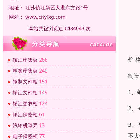
地址：
江苏镇江新区大港东方路1号
网站：
www.cnyfxg.com
本站共被浏览过 6484043 次
价 
镇江密集架
266
档案密集架
240
制造
钢制文件柜
151
1、
镇江文件柜
149
镇江更衣柜
124
2、
镇江保密柜
61
3、
汽轮机罩壳
13
不大
电子保密柜
77