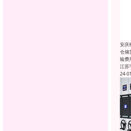
安庆
仓储
输费
江苏
24-0