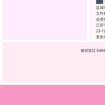
盐城
文件
会变
江苏
23-1
更多
被浏览过 648