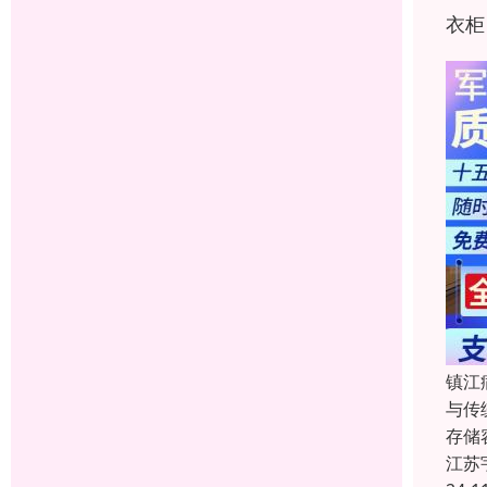
衣柜
镇江
与传
存储
江苏