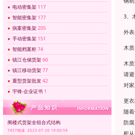
钢制
电动密集架
117
3、
智能密集架
177
病案密集架
205
外表
手动密集架
151
木质
智能档案柜
74
镇江仓储货架
60
木质
镇江移动货架
77
请避
重型货架批发
42
对家
宇锋-企业证书
1
更衣
随着
防腐
阁楼式货架全组合式结构
7457阅读 2023-07-20 19:00:59
柜从