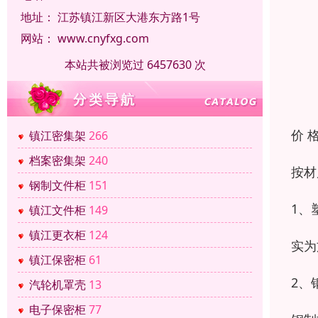
地址：
江苏镇江新区大港东方路1号
网站：
www.cnyfxg.com
本站共被浏览过 6457630 次
价 
镇江密集架
266
档案密集架
240
按材
钢制文件柜
151
1、
镇江文件柜
149
镇江更衣柜
124
实为
镇江保密柜
61
2、
汽轮机罩壳
13
电子保密柜
77