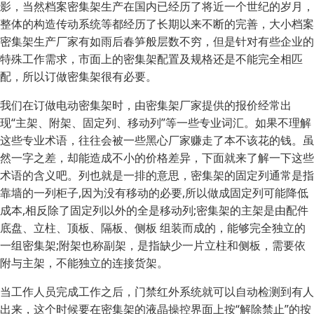
影，当然档案密集架生产在国内已经历了将近一个世纪的岁月，
整体的构造传动系统等都经历了长期以来不断的完善，大小档案
密集架生产厂家有如雨后春笋般层数不穷，但是针对有些企业的
特殊工作需求，市面上的密集架配置及规格还是不能完全相匹
配，所以订做密集架很有必要。
我们在订做电动密集架时，由密集架厂家提供的报价经常出
现“主架、附架、固定列、移动列”等一些专业词汇。如果不理解
这些专业术语，往往会被一些黑心厂家赚走了本不该花的钱。虽
然一字之差，却能造成不小的价格差异，下面就来了解一下这些
术语的含义吧。列也就是一排的意思，密集架的固定列通常是指
靠墙的一列柜子,因为没有移动的必要,所以做成固定列可能降低
成本,相反除了固定列以外的全是移动列;密集架的主架是由配件
底盘、立柱、顶板、隔板、侧板 组装而成的，能够完全独立的
一组密集架;附架也称副架，是指缺少一片立柱和侧板，需要依
附与主架，不能独立的连接货架。
当工作人员完成工作之后，门禁红外系统就可以自动检测到有人
出来，这个时候要在密集架的液晶操控界面上按“解除禁止”的按