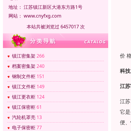
地址：
江苏镇江新区大港东方路1号
网站：
www.cnyfxg.com
本站共被浏览过 6457017 次
价 
镇江密集架
266
档案密集架
240
科技
钢制文件柜
151
江苏
镇江文件柜
149
镇江更衣柜
124
江苏
镇江保密柜
61
它是
汽轮机罩壳
13
便、
电子保密柜
77