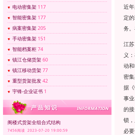
近年
电动密集架
117
定的
智能密集架
177
务。
病案密集架
205
手动密集架
151
江苏
智能档案柜
74
义：
镇江仓储货架
60
动和
镇江移动货架
77
密集
重型货架批发
42
据《
宇锋-企业证书
1
事业
的接
锁，
阁楼式货架全组合式结构
必要
7456阅读 2023-07-20 19:00:59