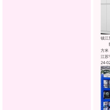
镇江
我厂
方米
江苏
24-0