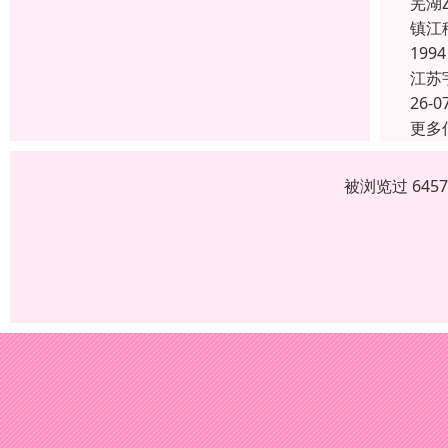
芜湖
镇江
19
江苏
26-0
更多
被浏览过 645