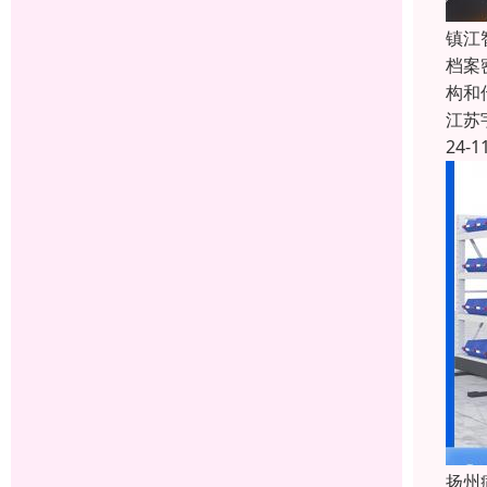
镇江
档案
构和
江苏
24-1
扬州