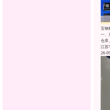
宝钢
一、
仓库
江苏
26-0