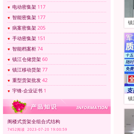
电动密集架
117
智能密集架
177
镇
病案密集架
205
手动密集架
151
智能档案柜
74
镇江仓储货架
60
镇江移动货架
77
重型货架批发
42
宇锋-企业证书
1
镇
阁楼式货架全组合式结构
7452阅读 2023-07-20 19:00:59