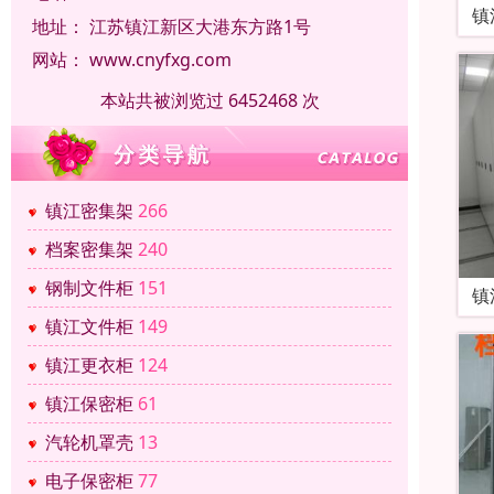
镇
地址：
江苏镇江新区大港东方路1号
网站：
www.cnyfxg.com
本站共被浏览过 6452468 次
镇江密集架
266
档案密集架
240
钢制文件柜
151
镇
镇江文件柜
149
镇江更衣柜
124
镇江保密柜
61
汽轮机罩壳
13
电子保密柜
77